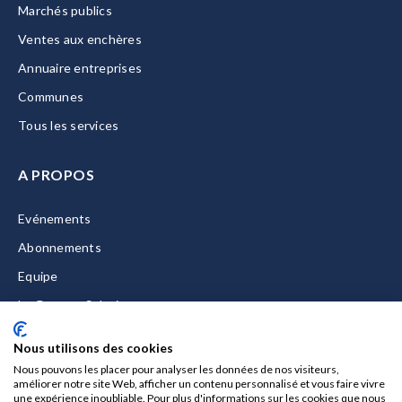
Marchés publics
Ventes aux enchères
Annuaire entreprises
Communes
Tous les services
A PROPOS
Evénements
Abonnements
Equipe
La Gazette Solutions
Nous contacter
Nous utilisons des cookies
Nous pouvons les placer pour analyser les données de nos visiteurs,
améliorer notre site Web, afficher un contenu personnalisé et vous faire vivre
une expérience inoubliable. Pour plus d'informations sur les cookies que nous