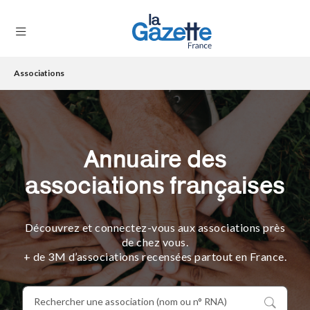
Associations
THÉMATIQUES
RÉGIONS
FORMATS
Annuaire des
TENDANCES
associations françaises
SERVICES
LA
Découvrez et connectez-vous aux associations près
GAZETTE
de chez vous.
+ de 3M d’associations recensées partout en France.
Se
connecter