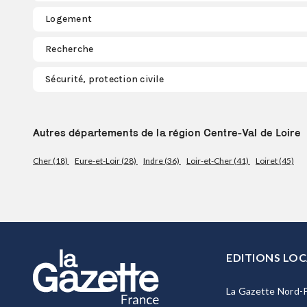
Logement
Recherche
Sécurité, protection civile
Autres départements de la région Centre-Val de Loire
Cher (18)
Eure-et-Loir (28)
Indre (36)
Loir-et-Cher (41)
Loiret (45)
EDITIONS LOC
La Gazette Nord-P