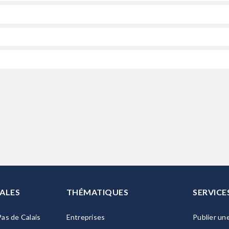
ALES
THÉMATIQUES
SERVICE
as de Calais
Entreprises
Publier un