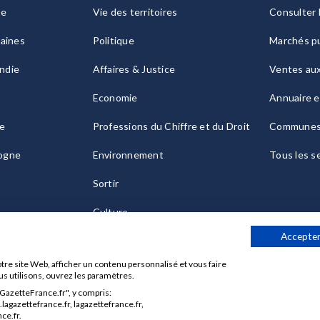
ie
Vie des territoires
Consulter 
raines
Politique
Marchés pu
ndie
Affaires & Justice
Ventes au
Economie
Annuaire e
le
Professions du Chiffre et du Droit
Commune
ogne
Environnement
Tous les s
Sortir
Culture
Accepter
tre site Web, afficher un contenu personnalisé et vous faire
us utilisons, ouvrez les paramètres.
aGazetteFrance.fr", y compris:
Données personnelles
Charte sur les cookies
Gérer vos cook
agazettefrance.fr, lagazettefrance.fr,
ce.fr.