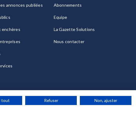
les annonces publiées
Abonnements
blics
Equipe
x enchères
La Gazette Solutions
ntreprises
Nous contacter
s
ervices
 tout
Refuser
Non, ajuster
ies
© 2026 La Gazette France