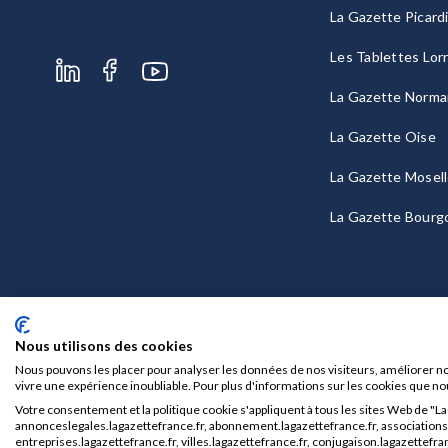
La Gazette Picard
Les Tablettes Lor
La Gazette Norma
La Gazette Oise
La Gazette Mosel
La Gazette Bourg
Nous utilisons des cookies
Nous pouvons les placer pour analyser les données de nos visiteurs, améliorer no
vivre une expérience inoubliable. Pour plus d'informations sur les cookies que no
Votre consentement et la politique cookie s'appliquent à tous les sites Web de "L
Mentions légales
CGU/CGV
annonceslegales.lagazettefrance.fr, abonnement.lagazettefrance.fr, associations.l
entreprises.lagazettefrance.fr, villes.lagazettefrance.fr, conjugaison.lagazettefran