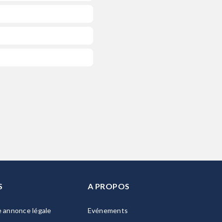
S
A PROPOS
e annonce légale
Evénements