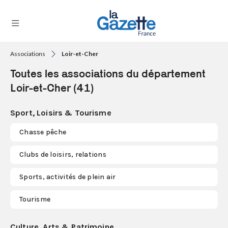
Associations
Loir-et-Cher
THÉMATIQUES
Toutes les associations du département
RÉGIONS
Loir-et-Cher (41)
FORMATS
Sport, Loisirs & Tourisme
TENDANCES
Chasse pêche
SERVICES
Clubs de loisirs, relations
LA
GAZETTE
Sports, activités de plein air
Tourisme
Se
connecter
Culture, Arts & Patrimoine