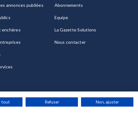
les annonces publiées
Abonnements
blics
Equipe
x enchères
La Gazette Solutions
ntreprises
Nous contacter
s
ervices
 tout
Refuser
Non, ajuster
ies
© 2026 La Gazette France