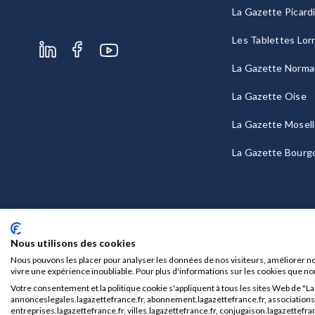
La Gazette Picard
Les Tablettes Lor
La Gazette Norma
La Gazette Oise
La Gazette Mosel
La Gazette Bourg
Nous utilisons des cookies
Nous pouvons les placer pour analyser les données de nos visiteurs, améliorer no
vivre une expérience inoubliable. Pour plus d'informations sur les cookies que no
Votre consentement et la politique cookie s'appliquent à tous les sites Web de "L
Mentions légales
CGU/CGV
annonceslegales.lagazettefrance.fr, abonnement.lagazettefrance.fr, associations.l
entreprises.lagazettefrance.fr, villes.lagazettefrance.fr, conjugaison.lagazettefran