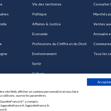
ie
Vie des territoires
Consulter 
raines
Politique
Marchés pu
ndie
Affaires & Justice
Ventes au
Economie
Annuaire e
le
Professions du Chiffre et du Droit
Commune
ogne
Environnement
Tous les s
Sortir
Culture
Accepter
tre site Web, afficher un contenu personnalisé et vous faire
us utilisons, ouvrez les paramètres.
aGazetteFrance.fr", y compris:
Données personnelles
Charte sur les cookies
Gérer vos cook
agazettefrance.fr, lagazettefrance.fr,
ce.fr.