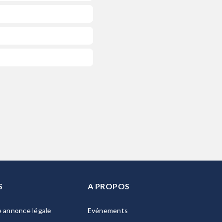
S
A PROPOS
e annonce légale
Evénements