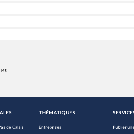
 (41)
ALES
THÉMATIQUES
SERVICE
as de Calais
Entreprises
Publier un