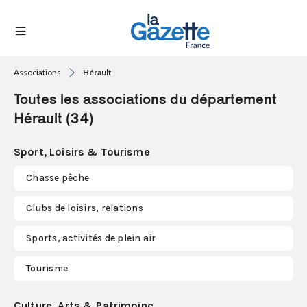
Associations
Hérault
THÉMATIQUES
Toutes les associations du département
RÉGIONS
Hérault (34)
FORMATS
Sport, Loisirs & Tourisme
TENDANCES
Chasse pêche
SERVICES
Clubs de loisirs, relations
LA
GAZETTE
Sports, activités de plein air
Tourisme
Se
connecter
Culture, Arts & Patrimoine