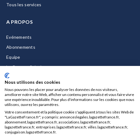
Tous les services
A PROPOS
Evénements
Abonnements
Equipe
La Gazette Solutions
Nous contacter
Nous utilisons des cookies
Nous pouvons les placer pour analyser les données de nos visiteurs,
améliorer notre site Web, afficher un contenu personnalisé et vous faire vivre
une expérience inoubliable. Pour plus d'informations sur les cookies que nous
utilisons, ouvrez les paramètres.
Mentions légales
Votre consentement et la politique cookie s'appliquent à tous les sites Web de
CGU/CGV
"LaGazetteFrance.fr", y compris: annonceslegales.lagazettefrance.fr,
abonnement.lagazettefrance.fr, associations.lagazettefrance.fr,
Données personnelles
lagazettefrance.fr, entreprises.lagazettefrance.fr, villes.lagazettefrance.fr,
conjugaison.lagazettefrance.fr.
Charte sur les cookies