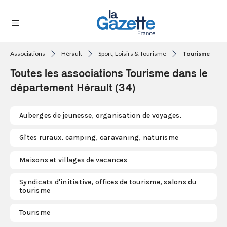
Associations
Hérault
Sport, Loisirs & Tourisme
Tourisme
THÉMATIQUES
Toutes les associations Tourisme dans le
RÉGIONS
département Hérault (34)
FORMATS
Auberges de jeunesse, organisation de voyages,
TENDANCES
Gîtes ruraux, camping, caravaning, naturisme
SERVICES
Maisons et villages de vacances
LA
GAZETTE
Syndicats d'initiative, offices de tourisme, salons du
tourisme
Se
Tourisme
connecter