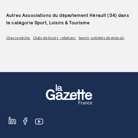
S'abonner
Autres Associations du département Hérault (34) dans
la catégorie Sport, Loisirs & Tourisme
Chasse pêche
Clubs de loisirs, relations
Sports, activités de plein air