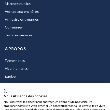
Marchés publics
Ventes aux enchères
Annuaire entreprises
Communes
Tous les services
A PROPOS
Evénements
Abonnements
Equipe
La Gazette Solutions
Nous contacter
Nous utilisons des cookies
Nous pouvons les placer pour analyser les données de nos visiteurs,
améliorer notre site Web, afficher un contenu personnalisé et vous faire vivre
une expérience inoubliable. Pour plus d'informations sur les cookies que nous