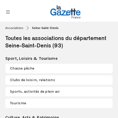
Associations
Seine-Saint-Denis
THÉMATIQUES
Toutes les associations du département
RÉGIONS
Seine-Saint-Denis (93)
FORMATS
Sport, Loisirs & Tourisme
TENDANCES
Chasse pêche
SERVICES
Clubs de loisirs, relations
LA
GAZETTE
Sports, activités de plein air
Tourisme
Se
connecter
Culture, Arts & Patrimoine