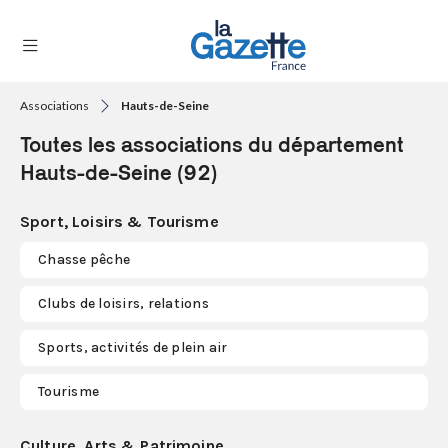
Associations
Hauts-de-Seine
THÉMATIQUES
Toutes les associations du département
RÉGIONS
Hauts-de-Seine (92)
FORMATS
Sport, Loisirs & Tourisme
TENDANCES
Chasse pêche
SERVICES
Clubs de loisirs, relations
LA
GAZETTE
Sports, activités de plein air
Tourisme
Se
connecter
Culture, Arts & Patrimoine