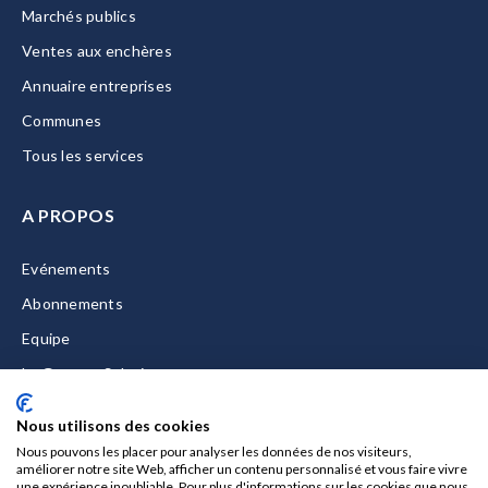
Marchés publics
Ventes aux enchères
Annuaire entreprises
Communes
Tous les services
A PROPOS
Evénements
Abonnements
Equipe
La Gazette Solutions
Nous contacter
Nous utilisons des cookies
Nous pouvons les placer pour analyser les données de nos visiteurs,
améliorer notre site Web, afficher un contenu personnalisé et vous faire vivre
une expérience inoubliable. Pour plus d'informations sur les cookies que nous