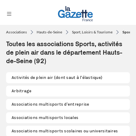
Associations
Hauts-de-Seine
Sport, Loisirs & Tourisme
Sports, 
THÉMATIQUES
Toutes les associations Sports, activités
RÉGIONS
de plein air dans le département Hauts-
de-Seine (92)
FORMATS
TENDANCES
Activités de plein air (dont saut à l'élastique)
SERVICES
Arbitrage
LA
GAZETTE
Associations multisports d'entreprise
Associations multisports locales
Se
Associations multisports scolaires ou universitaires
connecter