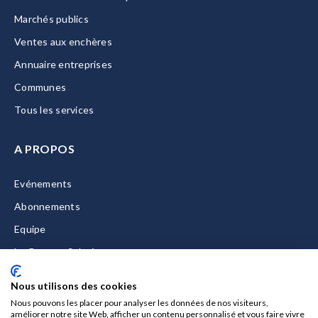
Marchés publics
Ventes aux enchères
Annuaire entreprises
Communes
Tous les services
A PROPOS
Evénements
Abonnements
Equipe
La Gazette Solutions
Nous contacter
Nous utilisons des cookies
Nous pouvons les placer pour analyser les données de nos visiteurs,
améliorer notre site Web, afficher un contenu personnalisé et vous faire vivre