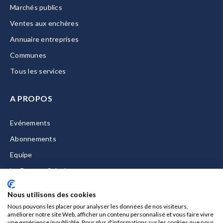
Marchés publics
Ventes aux enchères
Annuaire entreprises
Communes
Tous les services
A PROPOS
Evénements
Abonnements
Equipe
La Gazette Solutions
Nous contacter
Nous utilisons des cookies
Nous pouvons les placer pour analyser les données de nos visiteurs,
améliorer notre site Web, afficher un contenu personnalisé et vous faire vivre
une expérience inoubliable. Pour plus d'informations sur les cookies que nous