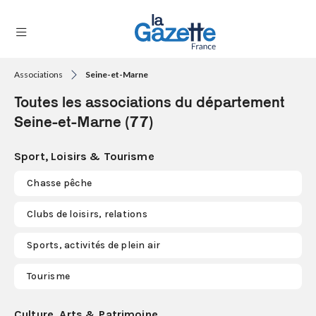
Associations
Seine-et-Marne
THÉMATIQUES
Toutes les associations du département
RÉGIONS
Seine-et-Marne (77)
FORMATS
Sport, Loisirs & Tourisme
TENDANCES
Chasse pêche
SERVICES
Clubs de loisirs, relations
LA
GAZETTE
Sports, activités de plein air
Tourisme
Se
connecter
Culture, Arts & Patrimoine