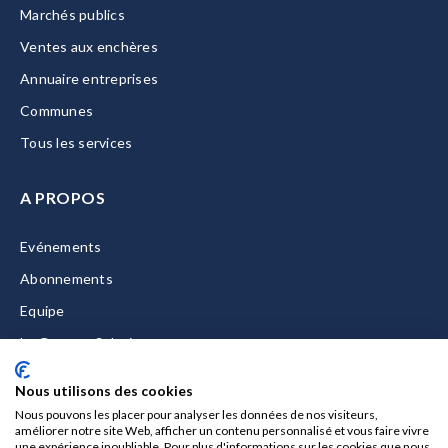
Marchés publics
Ventes aux enchères
Annuaire entreprises
Communes
Tous les services
A PROPOS
Evénements
Abonnements
Equipe
La Gazette Solutions
Nous contacter
Nous utilisons des cookies
Nous pouvons les placer pour analyser les données de nos visiteurs,
améliorer notre site Web, afficher un contenu personnalisé et vous faire vivre
une expérience inoubliable. Pour plus d'informations sur les cookies que nous