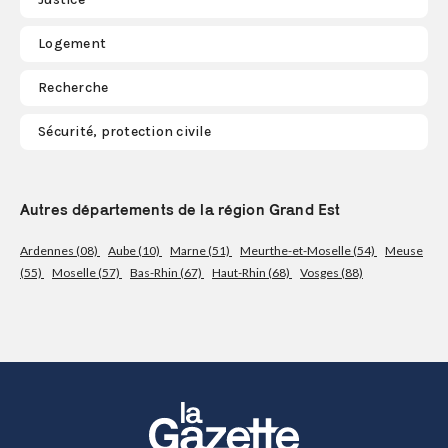
Logement
Recherche
Sécurité, protection civile
Autres départements de la région Grand Est
Ardennes (08)
Aube (10)
Marne (51)
Meurthe-et-Moselle (54)
Meuse
(55)
Moselle (57)
Bas-Rhin (67)
Haut-Rhin (68)
Vosges (88)