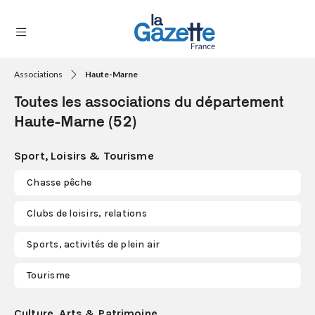
Associations
Haute-Marne
THÉMATIQUES
Toutes les associations du département
RÉGIONS
Haute-Marne (52)
FORMATS
Sport, Loisirs & Tourisme
TENDANCES
Chasse pêche
SERVICES
Clubs de loisirs, relations
LA
GAZETTE
Sports, activités de plein air
Tourisme
Se
connecter
Culture, Arts & Patrimoine