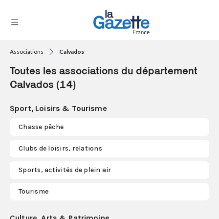
Associations
Calvados
THÉMATIQUES
Toutes les associations du département
RÉGIONS
Calvados (14)
FORMATS
Sport, Loisirs & Tourisme
TENDANCES
Chasse pêche
SERVICES
Clubs de loisirs, relations
LA
GAZETTE
Sports, activités de plein air
Tourisme
Se
connecter
Culture, Arts & Patrimoine