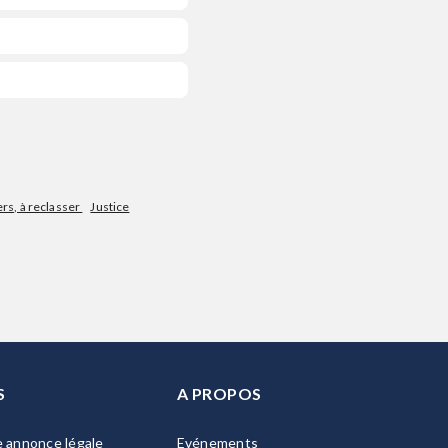
ers, à reclasser
Justice
S
A PROPOS
e annonce légale
Evénements