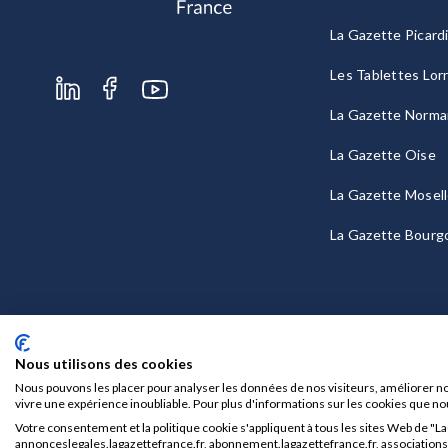
La Gazette Picard
Les Tablettes Lor
La Gazette Norma
La Gazette Oise
La Gazette Mosel
La Gazette Bourg
Nous utilisons des cookies
Nous pouvons les placer pour analyser les données de nos visiteurs, améliorer no
vivre une expérience inoubliable. Pour plus d'informations sur les cookies que no
Votre consentement et la politique cookie s'appliquent à tous les sites Web de "L
Mentions légales
CGU/CGV
annonceslegales.lagazettefrance.fr, abonnement.lagazettefrance.fr, associations.l