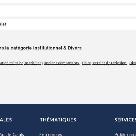
ales
 la catégorie Institutionnel & Divers
tion militaire, médailles), anciens combattants
Clubs, cercles de réflexion
Div
ALES
THÉMATIQUES
SERVICE
as de Calais
Entreprises
Publier un