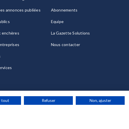
les annonces publiées
Abonnements
blics
Equipe
x enchères
La Gazette Solutions
ntreprises
Nous contacter
s
ervices
 tout
Refuser
Non, ajuster
ies
© 2026 La Gazette France