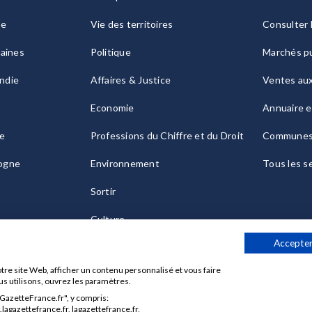
ie
Vie des territoires
Consulter 
raines
Politique
Marchés pu
ndie
Affaires & Justice
Ventes au
Economie
Annuaire e
le
Professions du Chiffre et du Droit
Commune
ogne
Environnement
Tous les s
Sortir
Culture
Accepter
tre site Web, afficher un contenu personnalisé et vous faire
us utilisons, ouvrez les paramètres.
aGazetteFrance.fr", y compris:
Données personnelles
Charte sur les cookies
Gérer vos cook
agazettefrance.fr, lagazettefrance.fr,