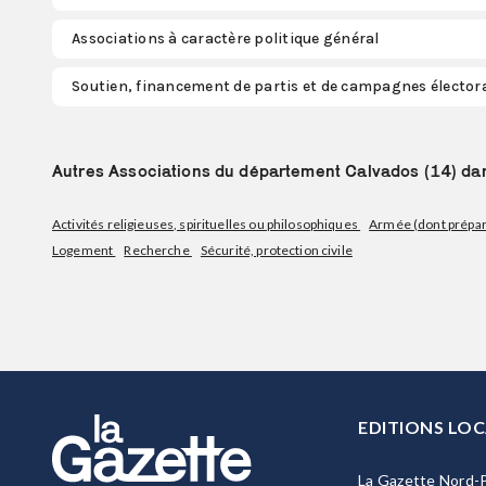
Associations à caractère politique général
Soutien, financement de partis et de campagnes élector
Autres Associations du département Calvados (14) dans
Activités religieuses, spirituelles ou philosophiques
Armée (dont prépara
Logement
Recherche
Sécurité, protection civile
EDITIONS LOC
La Gazette Nord-P