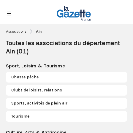
Associations
Ain
THÉMATIQUES
Toutes les associations du département
RÉGIONS
Ain (01)
FORMATS
Sport, Loisirs & Tourisme
TENDANCES
Chasse pêche
SERVICES
Clubs de loisirs, relations
LA
GAZETTE
Sports, activités de plein air
Tourisme
Se
connecter
Culture, Arts & Patrimoine