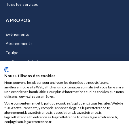
Tous les services
A PROPOS
Evénements
Abonnements
Equipe
La Gazette Solutions
Nous contacter
Nous utilisons des cookies
Nous pouvons les placer pour analyser les données de nos visiteurs,
améliorer notre site Web, afficher un contenu personnalisé et vous faire vivre
une expérience inoubliable. Pour plus d'informations sur les cookies que nous
utilisons, ouvrez les paramètres.
Mentions légales
Votre consentement et la politique cookie s'appliquent à tous les sites Web de
CGU/CGV
"LaGazetteFrance.fr", y compris: annonceslegales.lagazettefrance.fr,
abonnement.lagazettefrance.fr, associations.lagazettefrance.fr,
Données personnelles
lagazettefrance.fr, entreprises.lagazettefrance.fr, villes.lagazettefrance.fr,
conjugaison.lagazettefrance.fr.
Charte sur les cookies