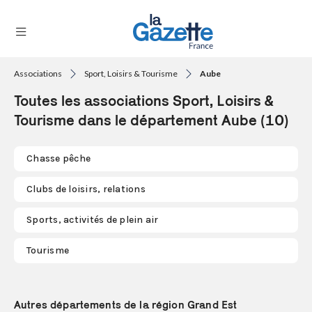
Associations
Sport, Loisirs & Tourisme
Aube
THÉMATIQUES
Toutes les associations Sport, Loisirs &
RÉGIONS
Tourisme dans le département Aube (10)
FORMATS
Chasse pêche
TENDANCES
Clubs de loisirs, relations
SERVICES
Sports, activités de plein air
LA
GAZETTE
Tourisme
Se
Autres départements de la région Grand Est
connecter