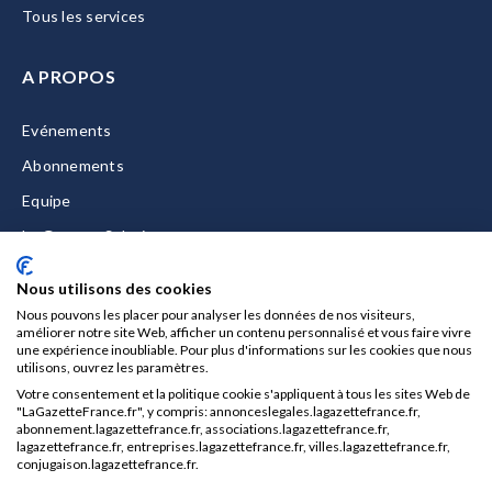
Tous les services
A PROPOS
Evénements
Abonnements
Equipe
La Gazette Solutions
Nous contacter
Nous utilisons des cookies
Nous pouvons les placer pour analyser les données de nos visiteurs,
améliorer notre site Web, afficher un contenu personnalisé et vous faire vivre
une expérience inoubliable. Pour plus d'informations sur les cookies que nous
utilisons, ouvrez les paramètres.
Mentions légales
Votre consentement et la politique cookie s'appliquent à tous les sites Web de
CGU/CGV
"LaGazetteFrance.fr", y compris: annonceslegales.lagazettefrance.fr,
abonnement.lagazettefrance.fr, associations.lagazettefrance.fr,
Données personnelles
lagazettefrance.fr, entreprises.lagazettefrance.fr, villes.lagazettefrance.fr,
conjugaison.lagazettefrance.fr.
Charte sur les cookies