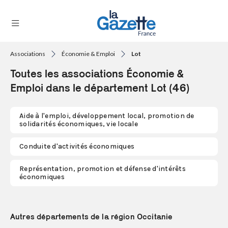
Associations
Économie & Emploi
Lot
THÉMATIQUES
Toutes les associations Économie &
RÉGIONS
Emploi dans le département Lot (46)
FORMATS
Aide à l'emploi, développement local, promotion de
solidarités économiques, vie locale
TENDANCES
Conduite d'activités économiques
SERVICES
LA
Représentation, promotion et défense d'intérêts
GAZETTE
économiques
Se
Autres départements de la région Occitanie
connecter