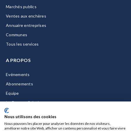
Marchés publics
Ventes aux enchères
Annuaire entreprises
Communes
Tous les services
A PROPOS
Evénements
Abonnements
Equipe
La Gazette Solutions
Nous contacter
Nous utilisons des cookies
Nous pouvons les placer pour analyser les données de nos visiteurs,
améliorer notre site Web, afficher un contenu personnalisé et vous faire vivre