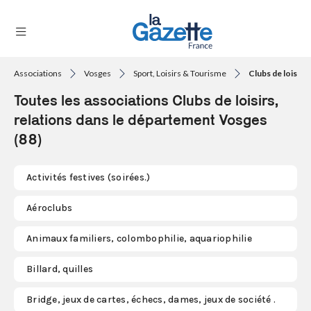
Associations
Vosges
Sport, Loisirs & Tourisme
Clubs de loisirs,
THÉMATIQUES
Toutes les associations Clubs de loisirs,
RÉGIONS
relations dans le département Vosges
(88)
FORMATS
TENDANCES
Activités festives (soirées.)
SERVICES
Aéroclubs
LA
GAZETTE
Animaux familiers, colombophilie, aquariophilie
Billard, quilles
Se
Bridge, jeux de cartes, échecs, dames, jeux de société .
connecter