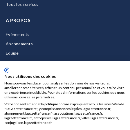
Tous les services
A PROPOS
Evénements
Abonnements
Equipe
La Gazette Solutions
Nous contacter
Nous utilisons des cookies
Nous pouvons les placer pour analyser les données de nos visiteurs,
améliorer notre site Web, afficher un contenu personnalisé et vous faire vivre
une expérience inoubliable. Pour plus d'informations sur les cookies que nous
utilisons, ouvrez les paramètres.
Mentions légales
Votre consentement et la politique cookie s'appliquent à tous les sites Web de
CGU/CGV
"LaGazetteFrance.fr", y compris: annonceslegales.lagazettefrance.fr,
abonnement.lagazettefrance.fr, associations.lagazettefrance.fr,
Données personnelles
lagazettefrance.fr, entreprises.lagazettefrance.fr, villes.lagazettefrance.fr,
conjugaison.lagazettefrance.fr.
Charte sur les cookies