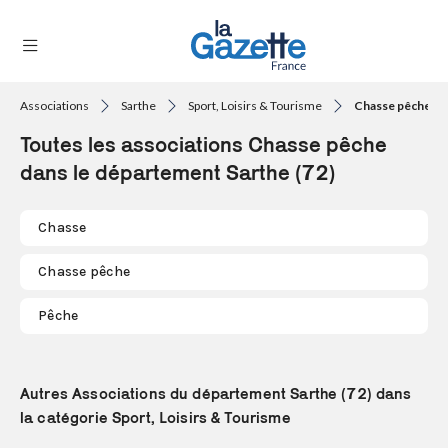
Associations
Sarthe
Sport, Loisirs & Tourisme
Chasse pêche
THÉMATIQUES
Toutes les associations Chasse pêche
RÉGIONS
dans le département Sarthe (72)
FORMATS
Chasse
TENDANCES
Chasse pêche
SERVICES
Pêche
LA
GAZETTE
Autres Associations du département Sarthe (72) dans
la catégorie Sport, Loisirs & Tourisme
Se
connecter