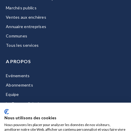
Marchés publics
Ventes aux enchères
Annuaire entreprises
Communes
Tous les services
A PROPOS
Evénements
Abonnements
Equipe
La Gazette Solutions
Nous contacter
Nous utilisons des cookies
Nous pouvons les placer pour analyser les données de nos visiteurs,
améliorer notre site Web, afficher un contenu personnalisé et vous faire vivre