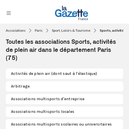
Associations
Paris
Sport, Loisirs & Tourisme
Sports, activités de
THÉMATIQUES
Toutes les associations Sports, activités
RÉGIONS
de plein air dans le département Paris
(75)
FORMATS
TENDANCES
Activités de plein air (dont saut à l'élastique)
SERVICES
Arbitrage
LA
GAZETTE
Associations multisports d'entreprise
Associations multisports locales
Se
Associations multisports scolaires ou universitaires
connecter