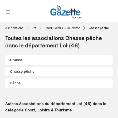
Associations
Lot
Sport, Loisirs & Tourisme
Chasse pêche
THÉMATIQUES
Toutes les associations Chasse pêche
RÉGIONS
dans le département Lot (46)
FORMATS
Chasse
TENDANCES
Chasse pêche
SERVICES
Pêche
LA
GAZETTE
Autres Associations du département Lot (46) dans la
catégorie Sport, Loisirs & Tourisme
Se
connecter