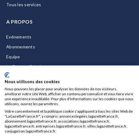
Tous les services
A PROPOS
Evénements
Abonnements
Equipe
La Gazette Solutions
Nous contacter
Nous utilisons des cookies
Nous pouvons les placer pour analyser les données de nos visiteurs,
améliorer notre site Web, afficher un contenu personnalisé et vous faire vivre
une expérience inoubliable. Pour plus d'informations sur les cookies que nous
utilisons, ouvrez les paramètres.
Mentions légales
Votre consentement et la politique cookie s'appliquent à tous les sites Web de
CGU/CGV
"LaGazetteFrance.fr", y compris: annonceslegales.lagazettefrance.fr,
abonnement.lagazettefrance.fr, associations.lagazettefrance.fr,
Données personnelles
lagazettefrance.fr, entreprises.lagazettefrance.fr, villes.lagazettefrance.fr,
conjugaison.lagazettefrance.fr.
Charte sur les cookies