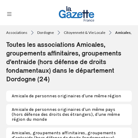
Associations
Dordogne
Citoyenneté & Vie Locale
Amicales, gr
THÉMATIQUES
Toutes les associations Amicales,
RÉGIONS
groupements affinitaires, groupements
d'entraide (hors défense de droits
FORMATS
fondamentaux) dans le département
Dordogne (24)
TENDANCES
SERVICES
Amicale de personnes originaires d'une même région
LA
GAZETTE
Amicale de personnes originaires d'un même pays
(hors défense des droits des étrangers), d'une même
région du monde
Se
Amicales, groupements affinitaires, groupements
connecter
d'entraide (hors défense de droits fondamentaux)