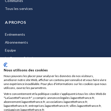
Communes
Tous les services
A PROPOS
Evénements
Abonnements
Equipe
La Gazette Solutions
Nous contacter
Nous utilisons des cookies
Nous pouvons les placer pour analyser les données de nos visiteurs,
améliorer notre site Web, afficher un contenu personnalisé et vous faire vivre
une expérience inoubliable. Pour plus d'informations sur les cookies que nous
utilisons, ouvrez les paramètres.
Mentions légales
Votre consentement et la politique cookie s'appliquent à tous les sites Web de
CGU/CGV
"LaGazetteFrance.fr", y compris: annonceslegales.lagazettefrance.fr,
abonnement.lagazettefrance.fr, associations.lagazettefrance.fr,
Données personnelles
lagazettefrance.fr, entreprises.lagazettefrance.fr, villes.lagazettefrance.fr,
conjugaison.lagazettefrance.fr.