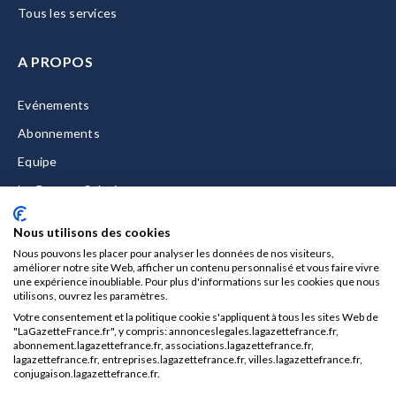
Tous les services
A PROPOS
Evénements
Abonnements
Equipe
La Gazette Solutions
Nous contacter
Nous utilisons des cookies
Nous pouvons les placer pour analyser les données de nos visiteurs,
améliorer notre site Web, afficher un contenu personnalisé et vous faire vivre
une expérience inoubliable. Pour plus d'informations sur les cookies que nous
utilisons, ouvrez les paramètres.
Mentions légales
Votre consentement et la politique cookie s'appliquent à tous les sites Web de
CGU/CGV
"LaGazetteFrance.fr", y compris: annonceslegales.lagazettefrance.fr,
abonnement.lagazettefrance.fr, associations.lagazettefrance.fr,
Données personnelles
lagazettefrance.fr, entreprises.lagazettefrance.fr, villes.lagazettefrance.fr,
conjugaison.lagazettefrance.fr.
Charte sur les cookies