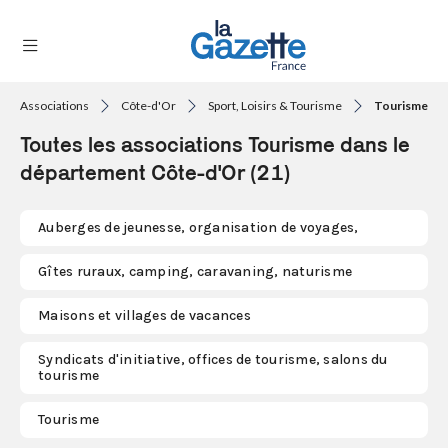
Associations
Côte-d'Or
Sport, Loisirs & Tourisme
Tourisme
THÉMATIQUES
Toutes les associations Tourisme dans le
RÉGIONS
département Côte-d'Or (21)
FORMATS
Auberges de jeunesse, organisation de voyages,
TENDANCES
Gîtes ruraux, camping, caravaning, naturisme
SERVICES
Maisons et villages de vacances
LA
GAZETTE
Syndicats d'initiative, offices de tourisme, salons du
tourisme
Se
Tourisme
connecter