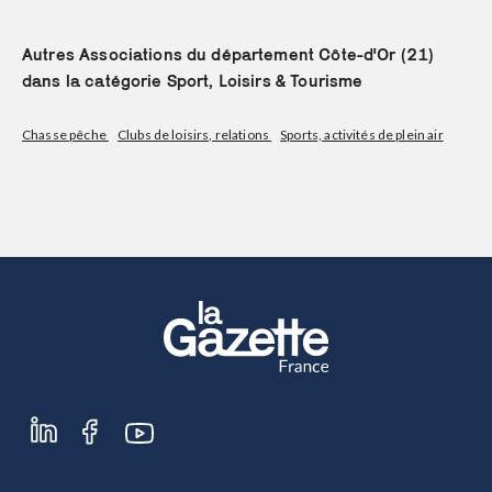
S'abonner
Autres Associations du département Côte-d'Or (21)
dans la catégorie Sport, Loisirs & Tourisme
Chasse pêche
Clubs de loisirs, relations
Sports, activités de plein air