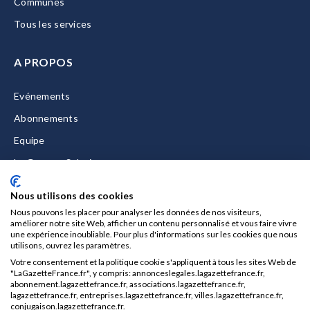
Communes
Tous les services
A PROPOS
Evénements
Abonnements
Equipe
La Gazette Solutions
Nous contacter
Nous utilisons des cookies
Nous pouvons les placer pour analyser les données de nos visiteurs,
améliorer notre site Web, afficher un contenu personnalisé et vous faire vivre
une expérience inoubliable. Pour plus d'informations sur les cookies que nous
utilisons, ouvrez les paramètres.
Mentions légales
Votre consentement et la politique cookie s'appliquent à tous les sites Web de
CGU/CGV
"LaGazetteFrance.fr", y compris: annonceslegales.lagazettefrance.fr,
abonnement.lagazettefrance.fr, associations.lagazettefrance.fr,
Données personnelles
lagazettefrance.fr, entreprises.lagazettefrance.fr, villes.lagazettefrance.fr,
conjugaison.lagazettefrance.fr.