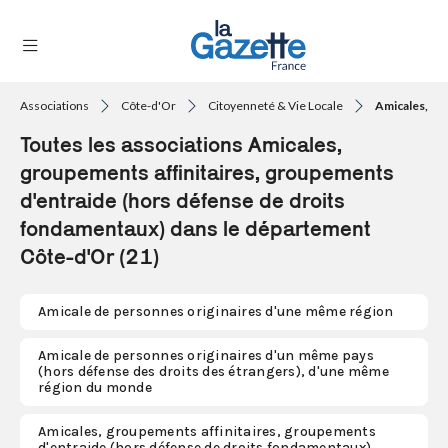
Associations
Côte-d'Or
Citoyenneté & Vie Locale
Amicales, gr
THÉMATIQUES
Toutes les associations Amicales,
RÉGIONS
groupements affinitaires, groupements
d'entraide (hors défense de droits
FORMATS
fondamentaux) dans le département
Côte-d'Or (21)
TENDANCES
SERVICES
Amicale de personnes originaires d'une même région
LA
GAZETTE
Amicale de personnes originaires d'un même pays
(hors défense des droits des étrangers), d'une même
région du monde
Se
Amicales, groupements affinitaires, groupements
connecter
d'entraide (hors défense de droits fondamentaux)