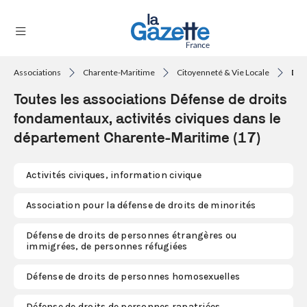
Associations
Charente-Maritime
Citoyenneté & Vie Locale
Défe
THÉMATIQUES
Toutes les associations Défense de droits
RÉGIONS
fondamentaux, activités civiques dans le
département Charente-Maritime (17)
FORMATS
TENDANCES
Activités civiques, information civique
SERVICES
Association pour la défense de droits de minorités
LA
GAZETTE
Défense de droits de personnes étrangères ou
immigrées, de personnes réfugiées
Défense de droits de personnes homosexuelles
Se
connecter
Défense de droits de personnes rapatriées