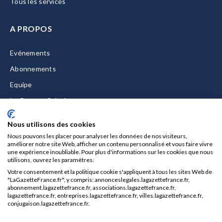
Tous les services
A PROPOS
Evénements
Abonnements
Equipe
La Gazette Solutions
Nous contacter
Nous utilisons des cookies
Nous pouvons les placer pour analyser les données de nos visiteurs,
améliorer notre site Web, afficher un contenu personnalisé et vous faire vivre
une expérience inoubliable. Pour plus d'informations sur les cookies que nous
utilisons, ouvrez les paramètres.
Mentions légales
Votre consentement et la politique cookie s'appliquent à tous les sites Web de
CGU/CGV
"LaGazetteFrance.fr", y compris: annonceslegales.lagazettefrance.fr,
abonnement.lagazettefrance.fr, associations.lagazettefrance.fr,
Données personnelles
lagazettefrance.fr, entreprises.lagazettefrance.fr, villes.lagazettefrance.fr,
conjugaison.lagazettefrance.fr.
Charte sur les cookies