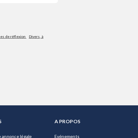
les de réflexion
Divers, à
S
A PROPOS
e annonce légale
Evénements