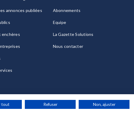
les annonces publiées
Abonnements
blics
Equipe
x enchères
La Gazette Solutions
ntreprises
Nous contacter
s
ervices
 tout
Refuser
Non, ajuster
ies
© 2026 La Gazette France