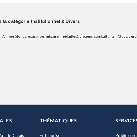
la catégorie Institutionnel & Divers
Armée (dont préparation militaire, médailles), anciens combattants
Clubs, cerc
ALES
THÉMATIQUES
SERVICE
as de Calais
Entreprises
Publier un