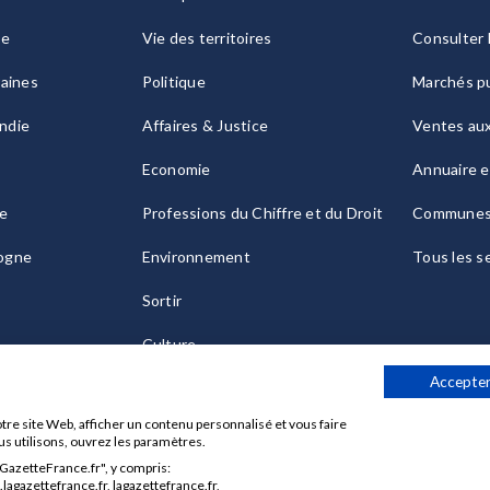
ie
Vie des territoires
Consulter 
raines
Politique
Marchés pu
ndie
Affaires & Justice
Ventes au
Economie
Annuaire e
le
Professions du Chiffre et du Droit
Commune
ogne
Environnement
Tous les s
Sortir
Culture
Accepter
tre site Web, afficher un contenu personnalisé et vous faire
us utilisons, ouvrez les paramètres.
aGazetteFrance.fr", y compris:
Données personnelles
Charte sur les cookies
Gérer vos cook
agazettefrance.fr, lagazettefrance.fr,