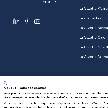
La Gazette Picard
Les Tablettes Lor
La Gazette Norma
La Gazette Oise
La Gazette Mosel
La Gazette Bourg
Nous utilisons des cookies
Nous pouvons les placer pour analyser les données de nos visiteurs, améliorer no
vivre une expérience inoubliable. Pour plus d'informations sur les cookies que no
Votre consentement et la politique cookie s'appliquent à tous les sites Web de "L
Mentions légales
CGU/CGV
annonceslegales.lagazettefrance.fr, abonnement.lagazettefrance.fr, associations.l