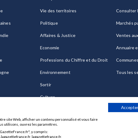
ie
Vie des territoires
Consulter 
raines
Politique
Marchés pu
ndie
Affaires & Justice
Ventes au
Economie
Annuaire e
le
Professions du Chiffre et du Droit
Commune
ogne
Environnement
Tous les s
Sortir
Culture
Accepter
tre site Web, afficher un contenu personnalisé et vous faire
us utilisons, ouvrez les paramètres.
aGazetteFrance.fr", y compris:
Données personnelles
Charte sur les cookies
Gérer vos cook
agazettefrance.fr, lagazettefrance.fr,