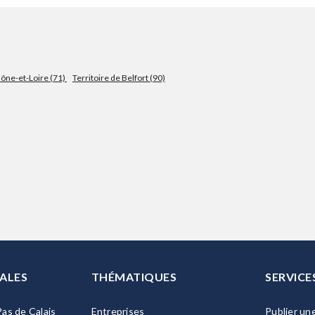
aône-et-Loire (71)
Territoire de Belfort (90)
ALES
THÉMATIQUES
SERVICE
as de Calais
Entreprises
Publier un