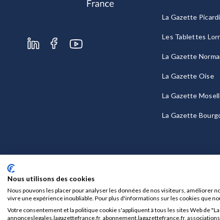
La Gazette Picard
Les Tablettes Lor
La Gazette Norma
La Gazette Oise
La Gazette Mosel
La Gazette Bourg
Nous utilisons des cookies
Nous pouvons les placer pour analyser les données de nos visiteurs, améliorer no
vivre une expérience inoubliable. Pour plus d'informations sur les cookies que no
Votre consentement et la politique cookie s'appliquent à tous les sites Web de "L
Mentions légales
CGU/CGV
annonceslegales.lagazettefrance.fr, abonnement.lagazettefrance.fr, associations.l