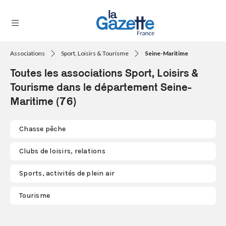
Associations
Sport, Loisirs & Tourisme
Seine-Maritime
THÉMATIQUES
Toutes les associations Sport, Loisirs &
RÉGIONS
Tourisme dans le département Seine-
Maritime (76)
FORMATS
TENDANCES
Chasse pêche
SERVICES
Clubs de loisirs, relations
LA
GAZETTE
Sports, activités de plein air
Tourisme
Se
connecter