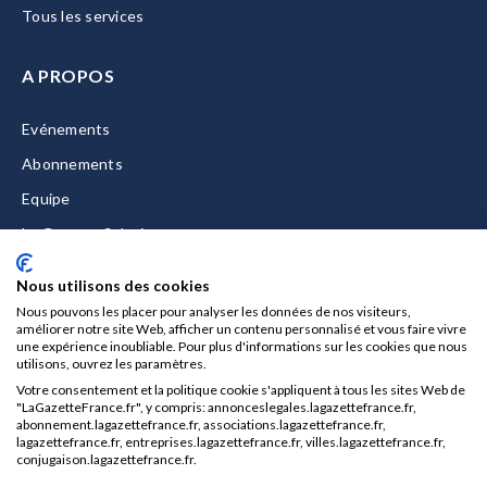
Tous les services
A PROPOS
Evénements
Abonnements
Equipe
La Gazette Solutions
Nous contacter
Nous utilisons des cookies
Nous pouvons les placer pour analyser les données de nos visiteurs,
améliorer notre site Web, afficher un contenu personnalisé et vous faire vivre
une expérience inoubliable. Pour plus d'informations sur les cookies que nous
utilisons, ouvrez les paramètres.
Mentions légales
Votre consentement et la politique cookie s'appliquent à tous les sites Web de
CGU/CGV
"LaGazetteFrance.fr", y compris: annonceslegales.lagazettefrance.fr,
abonnement.lagazettefrance.fr, associations.lagazettefrance.fr,
Données personnelles
lagazettefrance.fr, entreprises.lagazettefrance.fr, villes.lagazettefrance.fr,
conjugaison.lagazettefrance.fr.
Charte sur les cookies