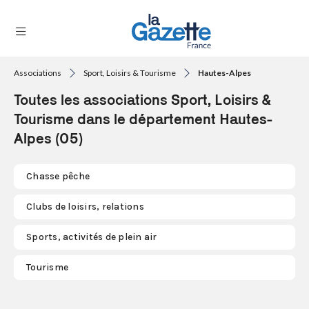
Associations
Sport, Loisirs & Tourisme
Hautes-Alpes
THÉMATIQUES
Toutes les associations Sport, Loisirs &
RÉGIONS
Tourisme dans le département Hautes-
Alpes (05)
FORMATS
TENDANCES
Chasse pêche
SERVICES
Clubs de loisirs, relations
LA
GAZETTE
Sports, activités de plein air
Tourisme
Se
connecter