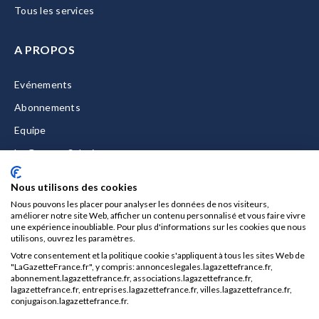
Tous les services
A PROPOS
Evénements
Abonnements
Equipe
La Gazette Solutions
Nous contacter
Nous utilisons des cookies
Nous pouvons les placer pour analyser les données de nos visiteurs,
améliorer notre site Web, afficher un contenu personnalisé et vous faire vivre
une expérience inoubliable. Pour plus d'informations sur les cookies que nous
utilisons, ouvrez les paramètres.
Mentions légales
Votre consentement et la politique cookie s'appliquent à tous les sites Web de
CGU/CGV
"LaGazetteFrance.fr", y compris: annonceslegales.lagazettefrance.fr,
abonnement.lagazettefrance.fr, associations.lagazettefrance.fr,
Données personnelles
lagazettefrance.fr, entreprises.lagazettefrance.fr, villes.lagazettefrance.fr,
conjugaison.lagazettefrance.fr.
Charte sur les cookies