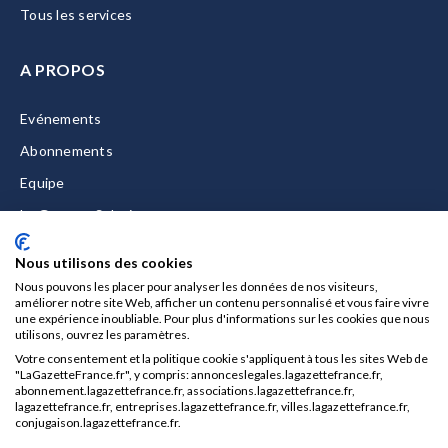
Tous les services
A PROPOS
Evénements
Abonnements
Equipe
La Gazette Solutions
Nous contacter
Nous utilisons des cookies
Nous pouvons les placer pour analyser les données de nos visiteurs,
améliorer notre site Web, afficher un contenu personnalisé et vous faire vivre
une expérience inoubliable. Pour plus d'informations sur les cookies que nous
utilisons, ouvrez les paramètres.
Mentions légales
Votre consentement et la politique cookie s'appliquent à tous les sites Web de
CGU/CGV
"LaGazetteFrance.fr", y compris: annonceslegales.lagazettefrance.fr,
abonnement.lagazettefrance.fr, associations.lagazettefrance.fr,
Données personnelles
lagazettefrance.fr, entreprises.lagazettefrance.fr, villes.lagazettefrance.fr,
conjugaison.lagazettefrance.fr.
Charte sur les cookies