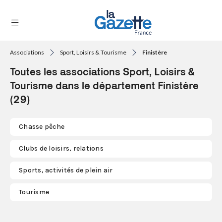
Associations
Sport, Loisirs & Tourisme
Finistère
THÉMATIQUES
Toutes les associations Sport, Loisirs &
RÉGIONS
Tourisme dans le département Finistère
(29)
FORMATS
TENDANCES
Chasse pêche
SERVICES
Clubs de loisirs, relations
LA
GAZETTE
Sports, activités de plein air
Tourisme
Se
connecter