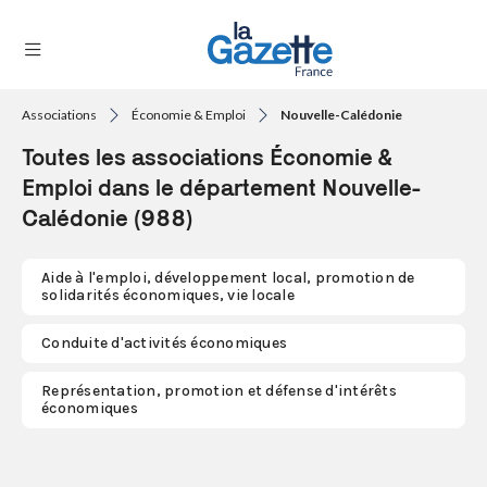
Associations
Économie & Emploi
Nouvelle-Calédonie
THÉMATIQUES
Toutes les associations Économie &
RÉGIONS
Emploi dans le département Nouvelle-
Calédonie (988)
FORMATS
TENDANCES
Aide à l'emploi, développement local, promotion de
solidarités économiques, vie locale
SERVICES
Conduite d'activités économiques
LA
GAZETTE
Représentation, promotion et défense d'intérêts
économiques
Se
connecter