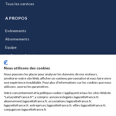
Tous les services
A PROPOS
Evénements
Abonnements
Equipe
La Gazette Solutions
Nous contacter
Nous utilisons des cookies
Nous pouvons les placer pour analyser les données de nos visiteurs,
améliorer notre site Web, afficher un contenu personnalisé et vous faire vivre
une expérience inoubliable. Pour plus d'informations sur les cookies que nous
utilisons, ouvrez les paramètres.
Mentions légales
Votre consentement et la politique cookie s'appliquent à tous les sites Web de
CGU/CGV
"LaGazetteFrance.fr", y compris: annonceslegales.lagazettefrance.fr,
abonnement.lagazettefrance.fr, associations.lagazettefrance.fr,
Données personnelles
lagazettefrance.fr, entreprises.lagazettefrance.fr, villes.lagazettefrance.fr,
conjugaison.lagazettefrance.fr.
Charte sur les cookies