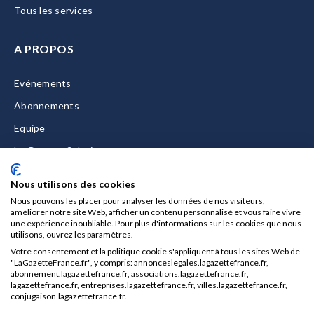
Tous les services
A PROPOS
Evénements
Abonnements
Equipe
La Gazette Solutions
Nous contacter
Nous utilisons des cookies
Nous pouvons les placer pour analyser les données de nos visiteurs,
améliorer notre site Web, afficher un contenu personnalisé et vous faire vivre
une expérience inoubliable. Pour plus d'informations sur les cookies que nous
utilisons, ouvrez les paramètres.
Mentions légales
Votre consentement et la politique cookie s'appliquent à tous les sites Web de
CGU/CGV
"LaGazetteFrance.fr", y compris: annonceslegales.lagazettefrance.fr,
abonnement.lagazettefrance.fr, associations.lagazettefrance.fr,
Données personnelles
lagazettefrance.fr, entreprises.lagazettefrance.fr, villes.lagazettefrance.fr,
conjugaison.lagazettefrance.fr.
Charte sur les cookies