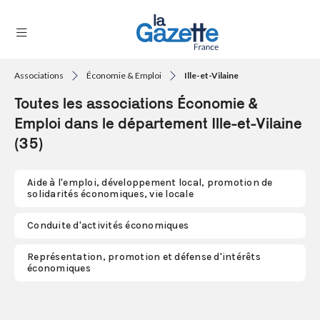
Associations
Économie & Emploi
Ille-et-Vilaine
THÉMATIQUES
Toutes les associations Économie &
RÉGIONS
Emploi dans le département Ille-et-Vilaine
(35)
FORMATS
TENDANCES
Aide à l'emploi, développement local, promotion de
solidarités économiques, vie locale
SERVICES
Conduite d'activités économiques
LA
GAZETTE
Représentation, promotion et défense d'intérêts
économiques
Se
connecter