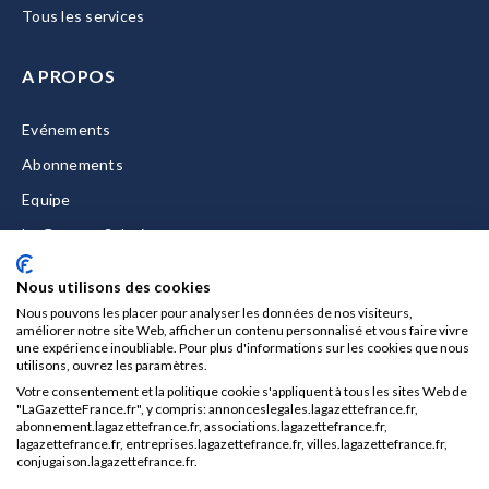
Tous les services
A PROPOS
Evénements
Abonnements
Equipe
La Gazette Solutions
Nous contacter
Nous utilisons des cookies
Nous pouvons les placer pour analyser les données de nos visiteurs,
améliorer notre site Web, afficher un contenu personnalisé et vous faire vivre
une expérience inoubliable. Pour plus d'informations sur les cookies que nous
utilisons, ouvrez les paramètres.
Mentions légales
Votre consentement et la politique cookie s'appliquent à tous les sites Web de
CGU/CGV
"LaGazetteFrance.fr", y compris: annonceslegales.lagazettefrance.fr,
abonnement.lagazettefrance.fr, associations.lagazettefrance.fr,
Données personnelles
lagazettefrance.fr, entreprises.lagazettefrance.fr, villes.lagazettefrance.fr,
conjugaison.lagazettefrance.fr.
Charte sur les cookies