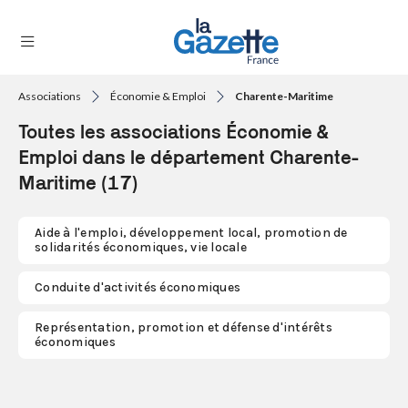
Associations
Économie & Emploi
Charente-Maritime
THÉMATIQUES
Toutes les associations Économie &
RÉGIONS
Emploi dans le département Charente-
Maritime (17)
FORMATS
TENDANCES
Aide à l'emploi, développement local, promotion de
solidarités économiques, vie locale
SERVICES
Conduite d'activités économiques
LA
GAZETTE
Représentation, promotion et défense d'intérêts
économiques
Se
connecter