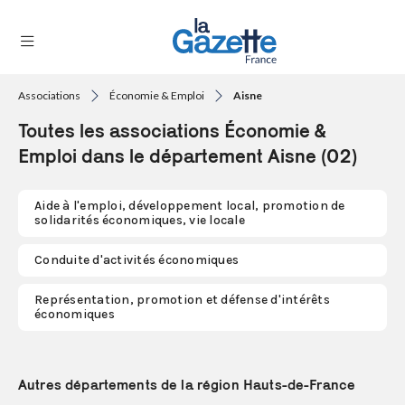
Associations
Économie & Emploi
Aisne
THÉMATIQUES
Toutes les associations Économie &
RÉGIONS
Emploi dans le département Aisne (02)
FORMATS
Aide à l'emploi, développement local, promotion de
solidarités économiques, vie locale
TENDANCES
Conduite d'activités économiques
SERVICES
LA
Représentation, promotion et défense d'intérêts
GAZETTE
économiques
Se
Autres départements de la région Hauts-de-France
connecter