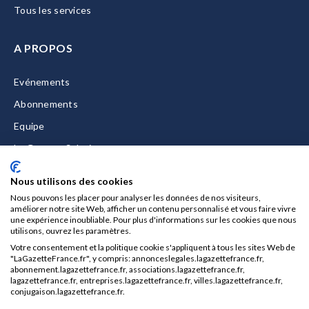
Tous les services
A PROPOS
Evénements
Abonnements
Equipe
La Gazette Solutions
Nous contacter
Nous utilisons des cookies
Nous pouvons les placer pour analyser les données de nos visiteurs,
améliorer notre site Web, afficher un contenu personnalisé et vous faire vivre
une expérience inoubliable. Pour plus d'informations sur les cookies que nous
utilisons, ouvrez les paramètres.
Mentions légales
Votre consentement et la politique cookie s'appliquent à tous les sites Web de
CGU/CGV
"LaGazetteFrance.fr", y compris: annonceslegales.lagazettefrance.fr,
abonnement.lagazettefrance.fr, associations.lagazettefrance.fr,
Données personnelles
lagazettefrance.fr, entreprises.lagazettefrance.fr, villes.lagazettefrance.fr,
conjugaison.lagazettefrance.fr.
Charte sur les cookies